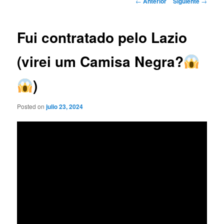
←
Anterior
Siguiente
→
de
entradas
Fui contratado pelo Lazio
(virei um Camisa Negra?
)
Posted on
julio 23, 2024