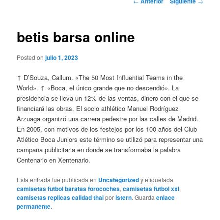
←
Anterior
Siguiente
→
de
entradas
betis barsa online
Posted on
julio 1, 2023
↑ D’Souza, Callum. «The 50 Most Influential Teams in the
World». ↑ «Boca, el único grande que no descendió». La
presidencia se lleva un 12% de las ventas, dinero con el que se
financiará las obras. El socio athlético Manuel Rodríguez
Arzuaga organizó una carrera pedestre por las calles de Madrid.
En 2005, con motivos de los festejos por los 100 años del Club
Atlético Boca Juniors este término se utilizó para representar una
campaña publicitaria en donde se transformaba la palabra
Centenario en Xentenario.
Esta entrada fue publicada en
Uncategorized
y etiquetada
camisetas futbol baratas forocoches
,
camisetas futbol xxl
,
camisetas replicas calidad thai
por
istern
. Guarda
enlace
permanente
.