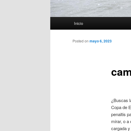
Menú
Inicio
principal
Posted on
mayo 6, 2023
cami
¿Buscas la
Copa de E
penaltis p
mirar, o a
cargada y 