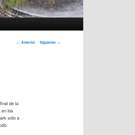
Navegación
←
Anterior
Siguiente
→
de
entradas
inal de la
 en los
ark sólo a
todo