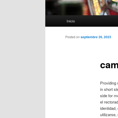
Menú
Inicio
principal
Posted on
septiembre 26, 2023
cam
Providing 
in short s
side for m
el rectora
identidad,
utilizarse