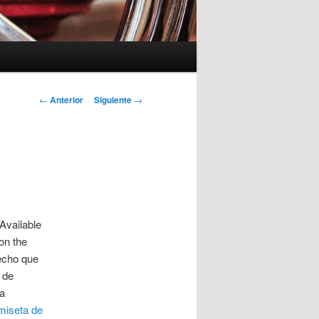
Navegación
←
Anterior
Siguiente
→
de
entradas
Available
 on the
echo que
 de
ía
miseta de