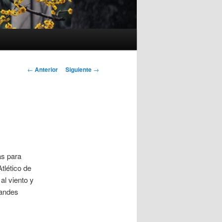
Navegación
←
Anterior
Siguiente
→
de
entradas
as para
Atlético de
al viento y
randes