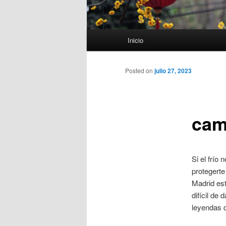
Menú
Inicio
principal
Posted on
julio 27, 2023
cam
Si el frío
protegerte 
Madrid est
difícil de
leyendas d