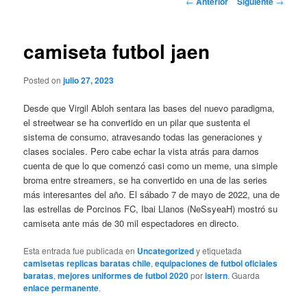
←
Anterior
Siguiente
→
de
entradas
camiseta futbol jaen
Posted on
julio 27, 2023
Desde que Virgil Abloh sentara las bases del nuevo paradigma,
el streetwear se ha convertido en un pilar que sustenta el
sistema de consumo, atravesando todas las generaciones y
clases sociales. Pero cabe echar la vista atrás para darnos
cuenta de que lo que comenzó casi como un meme, una simple
broma entre streamers, se ha convertido en una de las series
más interesantes del año. El sábado 7 de mayo de 2022, una de
las estrellas de Porcinos FC, Ibai Llanos (NeSsyeaH) mostró su
camiseta ante más de 30 mil espectadores en directo.
Esta entrada fue publicada en
Uncategorized
y etiquetada
camisetas replicas baratas chile
,
equipaciones de futbol oficiales
baratas
,
mejores uniformes de futbol 2020
por
istern
. Guarda
enlace permanente
.