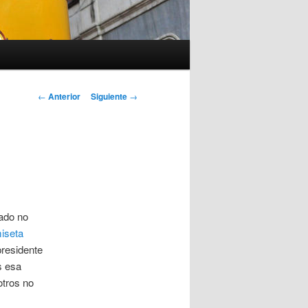
Navegación
←
Anterior
Siguiente
→
de
entradas
ado no
iseta
presidente
s esa
tros no