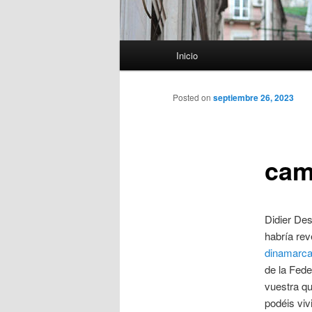
Menú
Inicio
principal
Posted on
septiembre 26, 2023
cam
Didier De
habría rev
dinamarca
de la Fede
vuestra qu
podéis viv