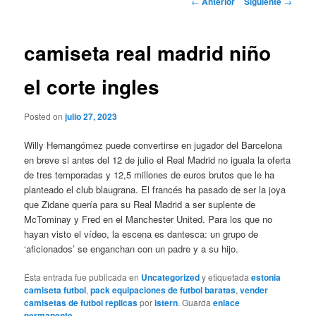
←
Anterior
Siguiente
→
de
entradas
camiseta real madrid niño
el corte ingles
Posted on
julio 27, 2023
Willy Hernangómez puede convertirse en jugador del Barcelona
en breve si antes del 12 de julio el Real Madrid no iguala la oferta
de tres temporadas y 12,5 millones de euros brutos que le ha
planteado el club blaugrana. El francés ha pasado de ser la joya
que Zidane quería para su Real Madrid a ser suplente de
McTominay y Fred en el Manchester United. Para los que no
hayan visto el vídeo, la escena es dantesca: un grupo de
‘aficionados’ se enganchan con un padre y a su hijo.
Esta entrada fue publicada en
Uncategorized
y etiquetada
estonia
camiseta futbol
,
pack equipaciones de futbol baratas
,
vender
camisetas de futbol replicas
por
istern
. Guarda
enlace
permanente
.