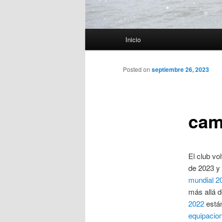
Menú
Inicio
principal
Posted on
septiembre 26, 2023
cam
El club vo
de 2023 y 
mundial 2
más allá d
2022
están
equipacio