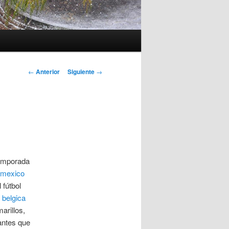
Navegación
←
Anterior
Siguiente
→
de
entradas
temporada
 mexico
 fútbol
 belgica
arillos,
antes que