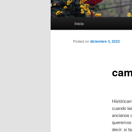
Menú
Inicio
principal
Posted on
diciembre 3, 2022
cam
Históricam
cuando las
ancianos q
queremos 
decir: si 