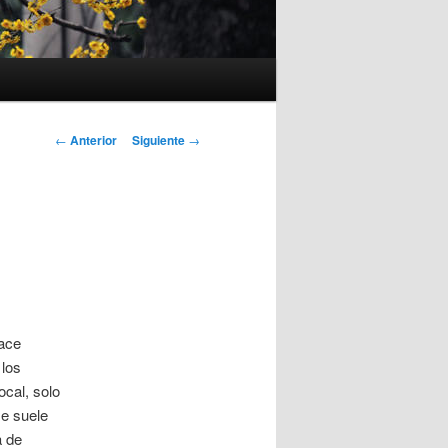
Navegación
←
Anterior
Siguiente
→
de
entradas
ace
 los
ocal, solo
e suele
a de