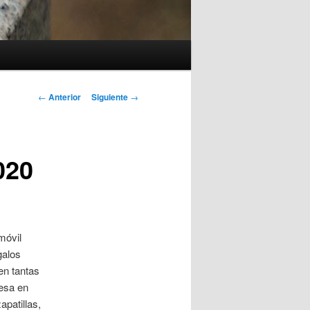
Navegación
←
Anterior
Siguiente
→
de
entradas
020
móvil
galos
en tantas
esa en
patillas,