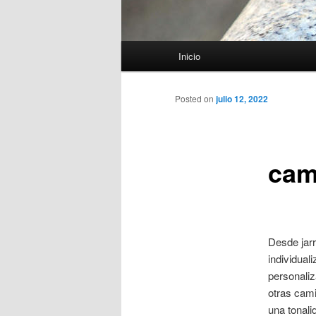
Menú
Inicio
principal
Posted on
julio 12, 2022
cam
Desde jar
individual
personaliz
otras cami
una tonali