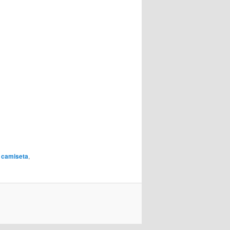
a camiseta
,