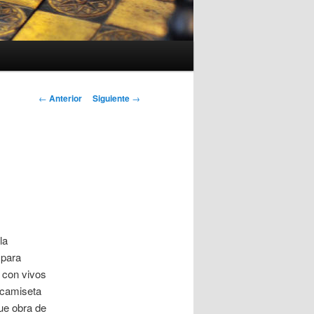
Navegación
←
Anterior
Siguiente
→
de
entradas
la
 para
 con vivos
a camiseta
fue obra de