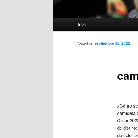
Menú
Inicio
principal
Posted on
septiembre 26, 2022
cam
¿Cómo ser
camiseta 
Qatar 2022
de distint
de color b