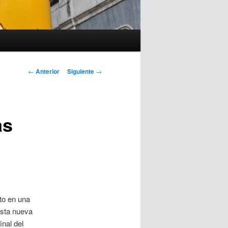
Navegación
←
Anterior
Siguiente
→
de
entradas
as
to en una
esta nueva
inal del