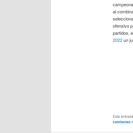
campeonato
al combin
selecciona
ofensivo p
partidos, 
2022
un ju
Esta entrad
camisetas r