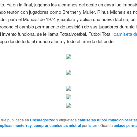
. Ya en la final, jugando los alemanes del oeste en casa fue imposi
ado teutón con jugadores como Breitner y Muller. Rinus Michels es 
dor para el Mundial de 1974 y explora y aplica una nueva táctica; co
ropone el cambio permanente de posición de sus jugadores durante 
el invento funciona, se le llama Totaalvoetbal, Fútbol Total,
camiseta de
ego donde todo el mundo ataca y todo el mundo defiende.
a fue publicada en
Uncategorized
y etiquetada
camisetas futbol imitacion barata
eplicas monterrey
,
comprar camisetas mistral
por
istern
. Guarda
enlace perm