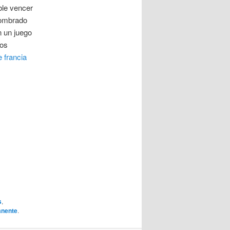
ble vencer
nombrado
n un juego
los
 francia
s
,
anente
.