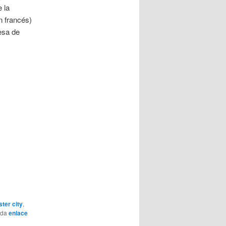
e la
n francés)
esa de
ter city
,
rda
enlace