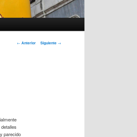
Navegación
←
Anterior
Siguiente
→
de
entradas
cialmente
detalles
uy parecido