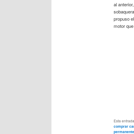
al anterio
sobaquera 
propuso el
motor que 
Esta entrad
comprar cam
permanent