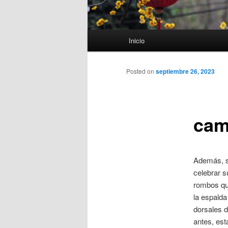
Menú
Inicio
principal
Posted on
septiembre 26, 2023
cam
Además, se
celebrar s
rombos que
la espalda
dorsales d
antes, est