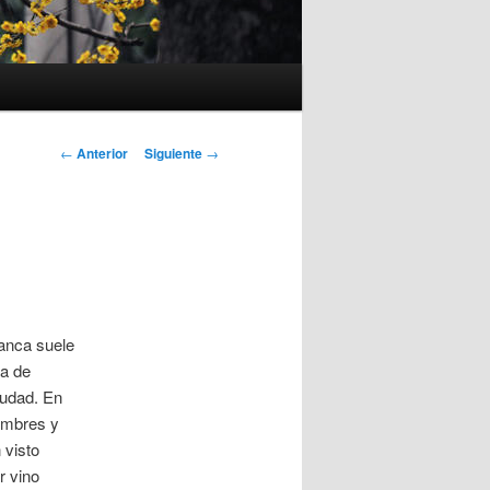
Navegación
←
Anterior
Siguiente
→
de
entradas
lanca suele
a de
iudad. En
ombres y
 visto
r vino