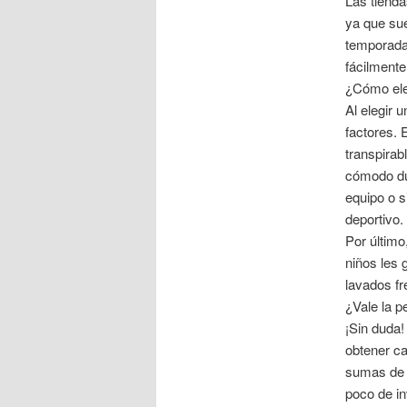
Las tienda
ya que su
temporada
fácilment
¿Cómo eleg
Al elegir 
factores. 
transpirab
cómodo dur
equipo o s
deportivo.
Por último
niños les 
lavados fr
¿Vale la p
¡Sin duda
obtener ca
sumas de d
poco de in