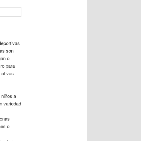
deportivas
tas son
gan o
ro para
nativas
 niños a
an variedad
uenas
nes o