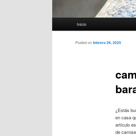
Menú
Inicio
principal
Posted on
febrero 26, 2025
cam
bar
¿Estás b
en casa qu
artículo e
de camiset