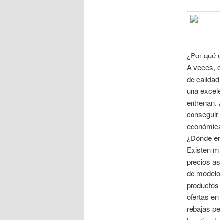
¿Por qué e
A veces, 
de calidad
una excele
entrenan.
conseguir 
económica
¿Dónde enc
Existen mu
precios as
de modelo
productos
ofertas en
rebajas pe