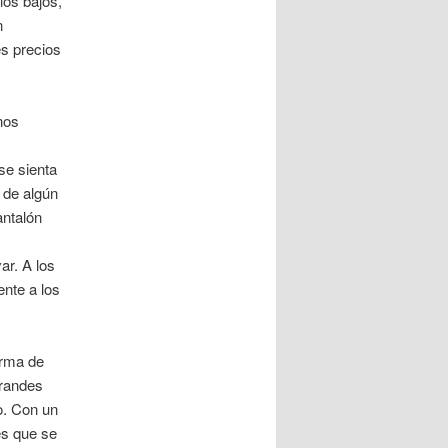
ios bajos,
n
s precios
nos
se sienta
 de algún
antalón
ar. A los
ente a los
orma de
grandes
o. Con un
es que se