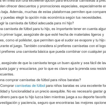
s en línea son una excelente opción para encontrar camisetas a prec
elen ofrecer descuentos y promociones especiales, especialmente e
 baja. Además, muchas de estas plataformas permiten que compare
e y puedas elegir la opción más económica según tus necesidades.
ir la camiseta de fútbol adecuada para mi hijo?
una camiseta de fútbol para tu hijo, es importante tener en cuenta algu
En primer lugar, asegúrate de que esté hecha de materiales ligeros y
les, como el poliéster, que permiten que el sudor se evapore y tu hijo 
ante el juego. También considera si prefieres camisetas con el logo
i prefieres una camiseta básica que pueda combinar con cualquier p
, asegúrate de que la camiseta tenga un buen ajuste y sea fácil de lav
gusta jugar y ensuciarse, por lo que es clave que la prenda sea resist
ecuentes.
ena comprar camisetas de fútbol para niños baratas?
! Comprar
camisetas de fútbol
para niños baratas es una excelente f
lidad y funcionalidad a un precio asequible. No es necesario gastar 
inero para que tu hijo luzca bien mientras juega a su deporte favorit
vestigación y paciencia, seguro que encontraras las mejores opcion