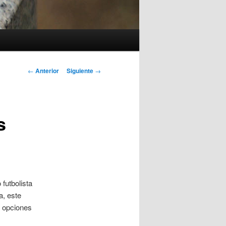
Navegación
←
Anterior
Siguiente
→
de
entradas
s
 futbolista
a, este
s opciones