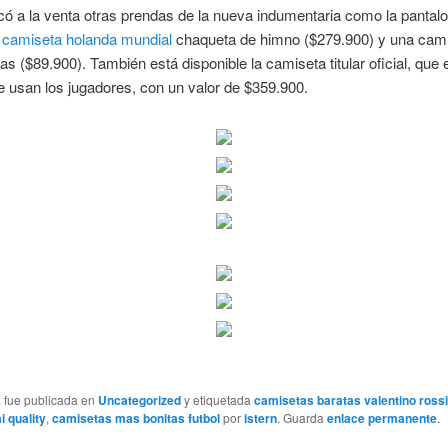
ó a la venta otras prendas de la nueva indumentaria como la pantal
,
camiseta holanda mundial
chaqueta de himno ($279.900) y una cami
as ($89.900). También está disponible la camiseta titular oficial, que 
 usan los jugadores, con un valor de $359.900.
a fue publicada en
Uncategorized
y etiquetada
camisetas baratas valentino rossi
i quality
,
camisetas mas bonitas futbol
por
istern
. Guarda
enlace permanente
.