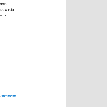
oneta
seta roja
es la
,
camisetas