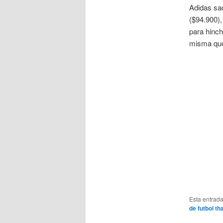
Adidas sac
($94.900)
para hinch
misma que
Esta entrad
de futbol tha