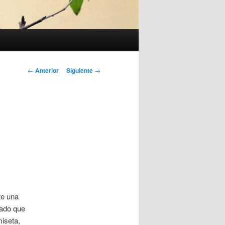
Navegación
←
Anterior
Siguiente
→
de
entradas
te una
gado que
iseta,