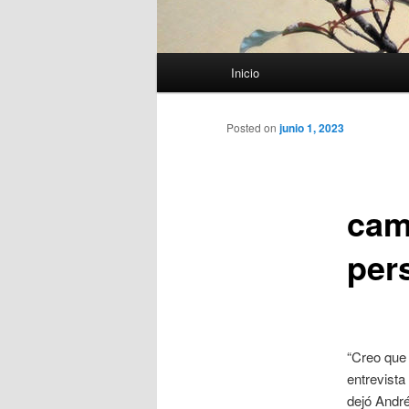
Menú
Inicio
principal
Posted on
junio 1, 2023
cam
per
“Creo que 
entrevista
dejó Andr