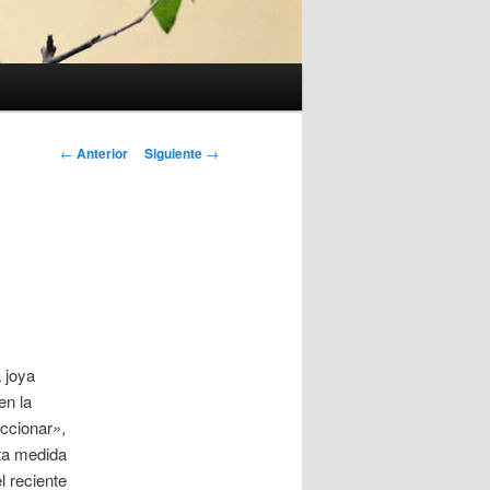
Navegación
←
Anterior
Siguiente
→
de
entradas
 joya
en la
ccionar»,
sta medida
l reciente