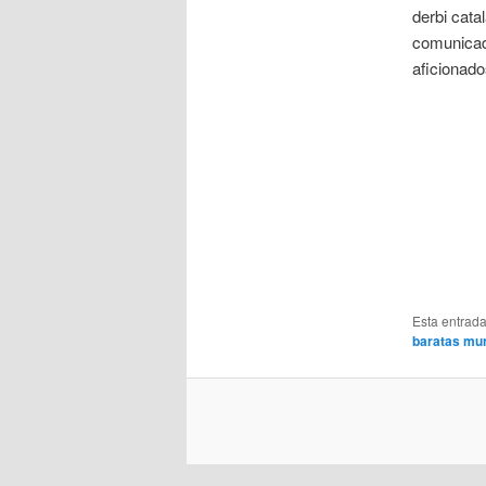
derbi cata
comunicado
aficionado
Esta entrad
baratas mu