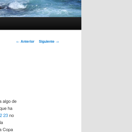
Navegación
←
Anterior
Siguiente
→
de
entradas
a algo de
 que ha
2 23
no
la
la Copa