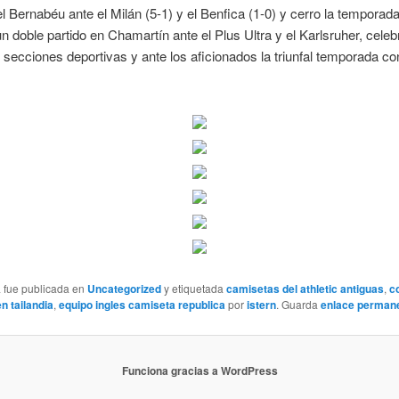
el Bernabéu ante el Milán (5-1) y el Benfica (1-0) y cerro la temporada
un doble partido en Chamartín ante el Plus Ultra y el Karlsruher, cele
e secciones deportivas y ante los aficionados la triunfal temporada co
a fue publicada en
Uncategorized
y etiquetada
camisetas del athletic antiguas
,
c
n tailandia
,
equipo ingles camiseta republica
por
istern
. Guarda
enlace perman
Funciona gracias a WordPress