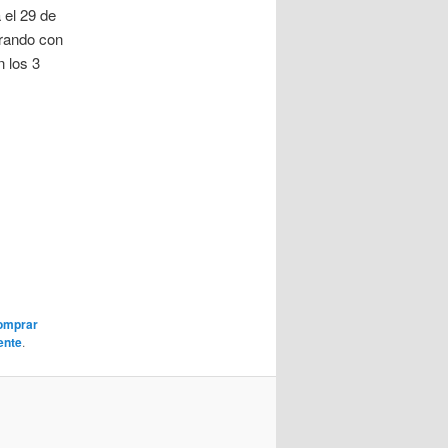
 el 29 de
brando con
n los 3
omprar
ente
.