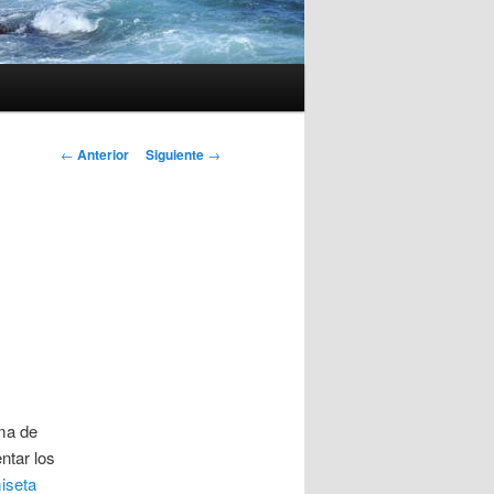
Navegación
←
Anterior
Siguiente
→
de
entradas
ma de
ntar los
iseta