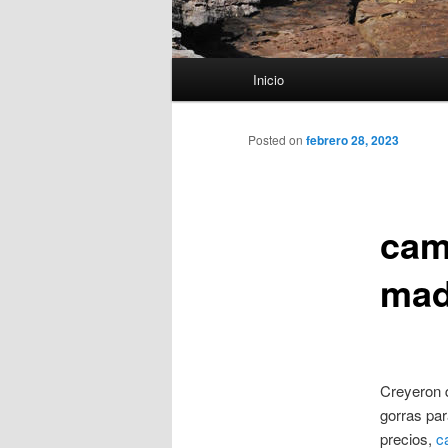
Menú
Inicio
principal
Posted on
febrero 28, 2023
cami
mad
Creyeron 
gorras par
precios,
c