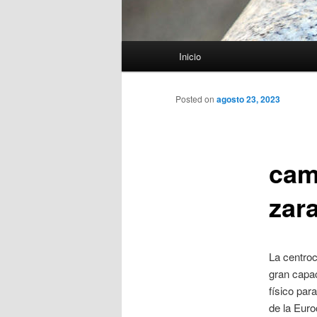
Menú
Inicio
principal
Posted on
agosto 23, 2023
cam
zar
La centro
gran capac
físico par
de la Euro