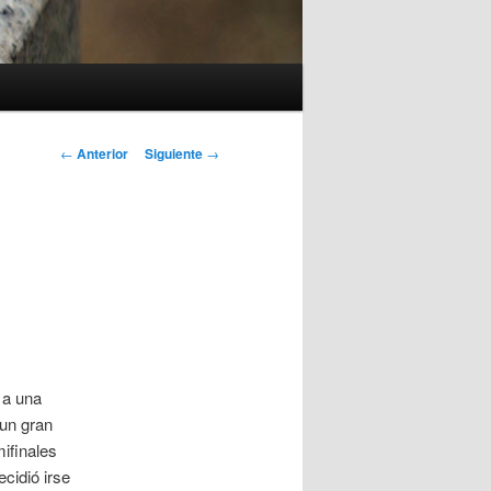
Navegación
←
Anterior
Siguiente
→
de
entradas
 a una
 un gran
mifinales
cidió irse