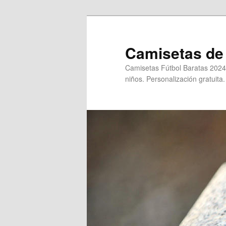
Ir
al
contenido
Camisetas de 
principal
Camisetas Fútbol Baratas 2024
niños. Personalización gratuita