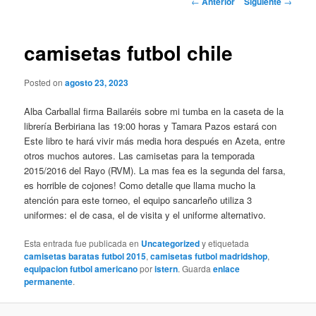
←
Anterior
Siguiente
→
de
entradas
camisetas futbol chile
Posted on
agosto 23, 2023
Alba Carballal firma Bailaréis sobre mi tumba en la caseta de la
librería Berbiriana las 19:00 horas y Tamara Pazos estará con
Este libro te hará vivir más media hora después en Azeta, entre
otros muchos autores. Las camisetas para la temporada
2015/2016 del Rayo (RVM). La mas fea es la segunda del farsa,
es horrible de cojones! Como detalle que llama mucho la
atención para este torneo, el equipo sancarleño utiliza 3
uniformes: el de casa, el de visita y el uniforme alternativo.
Esta entrada fue publicada en
Uncategorized
y etiquetada
camisetas baratas futbol 2015
,
camisetas futbol madridshop
,
equipacion futbol americano
por
istern
. Guarda
enlace
permanente
.