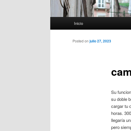
Menú
Inicio
principal
Posted on
julio 27, 2023
cam
Su funcion
su doble b
cargar tu 
horas. 300
llegaría u
pero siemp