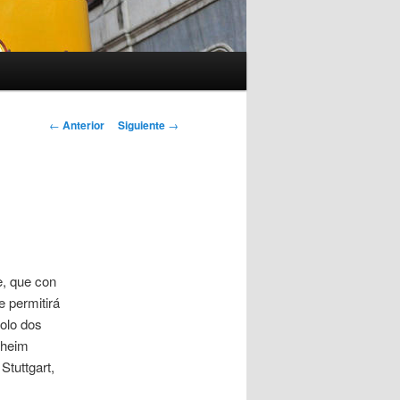
Navegación
←
Anterior
Siguiente
→
de
entradas
e, que con
 permitirá
olo dos
nheim
Stuttgart,