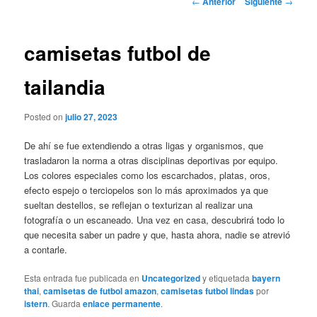
←
Anterior
Siguiente
→
de
entradas
camisetas futbol de
tailandia
Posted on
julio 27, 2023
De ahí se fue extendiendo a otras ligas y organismos, que
trasladaron la norma a otras disciplinas deportivas por equipo.
Los colores especiales como los escarchados, platas, oros,
efecto espejo o terciopelos son lo más aproximados ya que
sueltan destellos, se reflejan o texturizan al realizar una
fotografía o un escaneado. Una vez en casa, descubrirá todo lo
que necesita saber un padre y que, hasta ahora, nadie se atrevió
a contarle.
Esta entrada fue publicada en
Uncategorized
y etiquetada
bayern
thai
,
camisetas de futbol amazon
,
camisetas futbol lindas
por
istern
. Guarda
enlace permanente
.