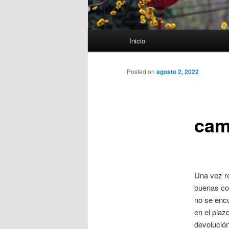
Menú
Inicio
principal
Posted on
agosto 2, 2022
cam
Una vez r
buenas con
no se encu
en el plaz
devolució