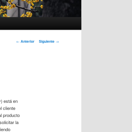
Navegación
←
Anterior
Siguiente
→
de
entradas
) está en
 cliente
l producto
licitar la
iendo