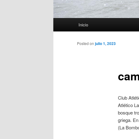
Menú
Inicio
principal
Posted on
julio 1, 2023
cam
Club Atlét
Atlético L
bosque tro
griega. En
(La Bombon