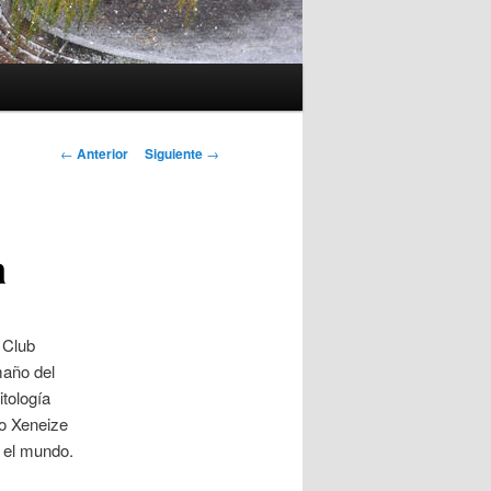
Navegación
←
Anterior
Siguiente
→
de
entradas
a
 Club
maño del
itología
io Xeneize
 el mundo.