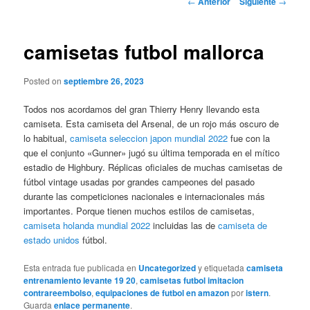
←
Anterior
Siguiente
→
de
entradas
camisetas futbol mallorca
Posted on
septiembre 26, 2023
Todos nos acordamos del gran Thierry Henry llevando esta
camiseta. Esta camiseta del Arsenal, de un rojo más oscuro de
lo habitual,
camiseta seleccion japon mundial 2022
fue con la
que el conjunto «Gunner» jugó su última temporada en el mítico
estadio de Highbury. Réplicas oficiales de muchas camisetas de
fútbol vintage usadas por grandes campeones del pasado
durante las competiciones nacionales e internacionales más
importantes. Porque tienen muchos estilos de camisetas,
camiseta holanda mundial 2022
incluidas las de
camiseta de
estado unidos
fútbol.
Esta entrada fue publicada en
Uncategorized
y etiquetada
camiseta
entrenamiento levante 19 20
,
camisetas futbol imitacion
contrareembolso
,
equipaciones de futbol en amazon
por
istern
.
Guarda
enlace permanente
.