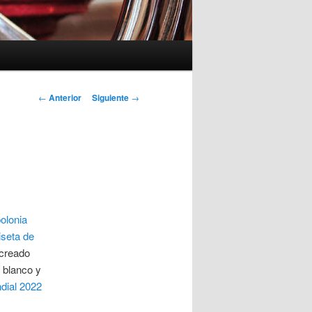
Navegación
←
Anterior
Siguiente
→
de
entradas
olonia
seta de
 creado
r blanco y
ndial 2022