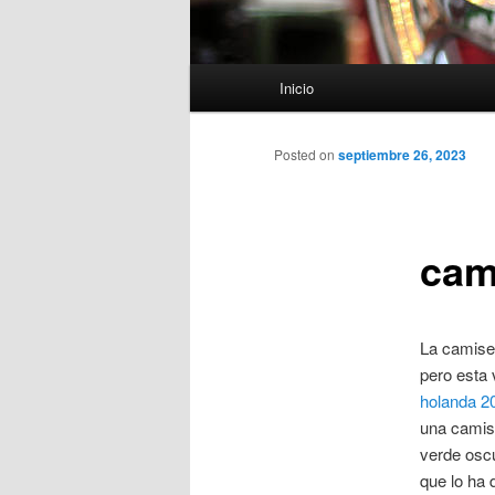
Menú
Inicio
principal
Posted on
septiembre 26, 2023
cam
La camiset
pero esta 
holanda 2
una camise
verde osc
que lo ha 