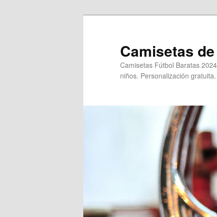
Ir
al
contenido
Camisetas de 
principal
Camisetas Fútbol Baratas 2024
niños. Personalización gratuita