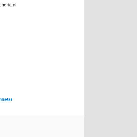
endría al
misetas