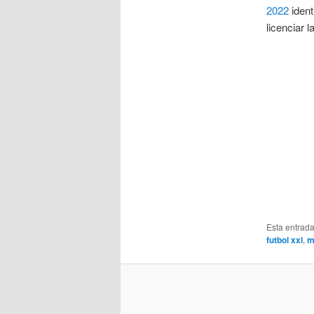
2022
ident
licenciar 
Esta entrad
futbol xxl
,
m