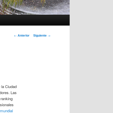
Navegación
←
Anterior
Siguiente
→
de
entradas
e la Ciudad
dores. Las
 ranking
esionales
a mundial