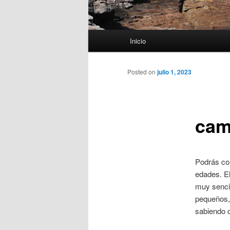
Menú
Inicio
principal
Posted on
julio 1, 2023
cam
Podrás com
edades. El
muy sencil
pequeños, 
sabiendo q