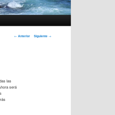
Navegación
←
Anterior
Siguiente
→
de
entradas
das las
Ahora será
s
arás