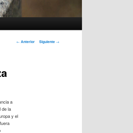
Navegación
←
Anterior
Siguiente
→
de
entradas
za
ancia a
 de la
ropa y el
fuera
o