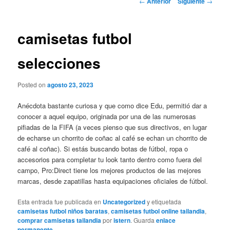
←
Anterior
Siguiente
→
de
entradas
camisetas futbol
selecciones
Posted on
agosto 23, 2023
Anécdota bastante curiosa y que como dice Edu, permitió dar a
conocer a aquel equipo, originada por una de las numerosas
pifiadas de la FIFA (a veces pienso que sus directivos, en lugar
de echarse un chorrito de coñac al café se echan un chorrito de
café al coñac). Si estás buscando botas de fútbol, ropa o
accesorios para completar tu look tanto dentro como fuera del
campo, Pro:Direct tiene los mejores productos de las mejores
marcas, desde zapatillas hasta equipaciones oficiales de fútbol.
Esta entrada fue publicada en
Uncategorized
y etiquetada
camisetas futbol niños baratas
,
camisetas futbol online tailandia
,
comprar camisetas tailandia
por
istern
. Guarda
enlace
permanente
.