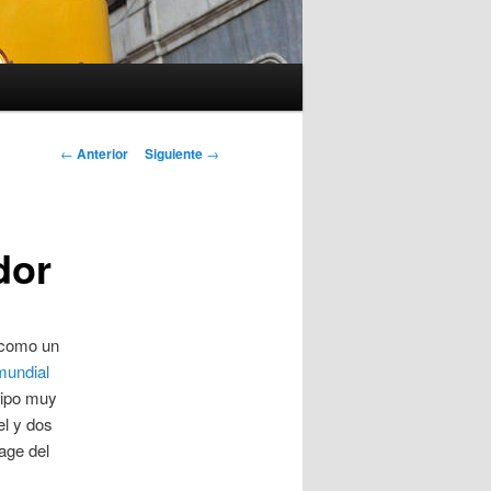
Navegación
←
Anterior
Siguiente
→
de
entradas
dor
 como un
mundial
uipo muy
el y dos
age del