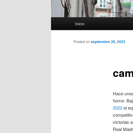
Menú
Inicio
principal
Posted on
septiembre 26, 2023
cam
Hace uno
horror. Ba
2022
el eq
competitiv
victorias 
Real Madri