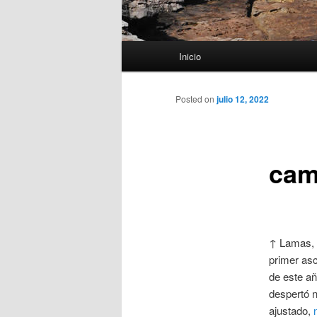
Menú
Inicio
principal
Posted on
julio 12, 2022
cam
↑ Lamas,
primer asc
de este añ
despertó 
ajustado,