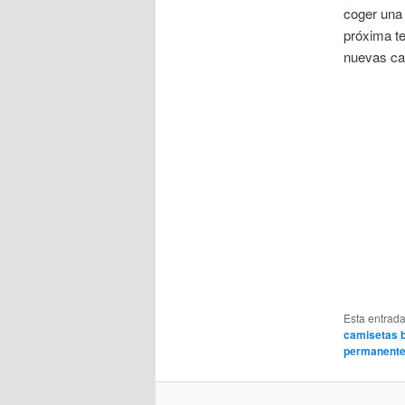
coger una 
próxima t
nuevas cam
Esta entrad
camisetas 
permanent