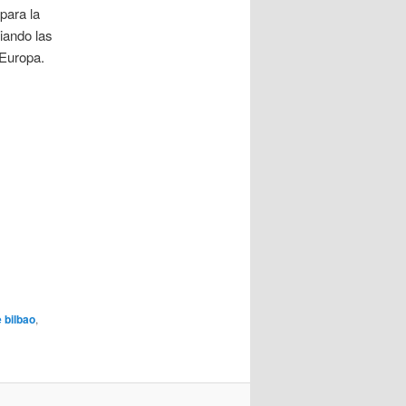
para la
iando las
 Europa.
 bilbao
,