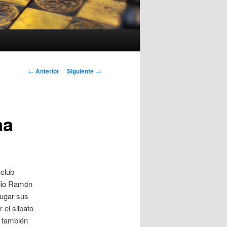
Navegación
←
Anterior
Siguiente
→
de
entradas
aa
 club
adio Ramón
jugar sus
 el silbato
, también