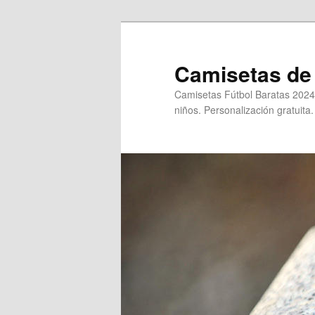
Ir
al
contenido
Camisetas de 
principal
Camisetas Fútbol Baratas 2024
niños. Personalización gratuita