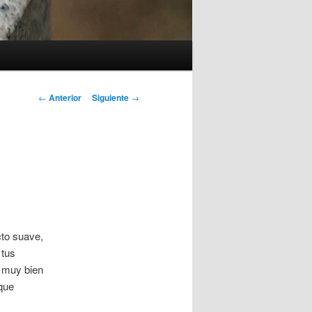
Navegación
←
Anterior
Siguiente
→
de
entradas
cto suave,
 tus
r muy bien
que