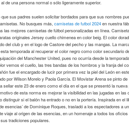
r al de una persona normal o sólo ligeramente superior.
o que sus padres suelen solicitar bordados para que sus nombres pu
camisetas. No busques más,
camisetas de futbol 2024
en nuestra fáb
s las mejores camisetas de fútbol personalizadas en línea. Camiseta
ratas originales Jersey cuello chimenea en color beig. El color dora
do del club y en el logo de Castore del pecho y las mangas. La marc
esta temporada al recuperar el color negro como color secundario de
uipación del Manchester United, pues no ocurría desde la temporad
lor vemos el cuello, las tres bandas de los hombros y la franja del c
ñón fue el encargado de lucir por primera vez la piel del León en est
 por Wilson Morelo y Paola García. El Movistar Arena se pinto de 
a sellar este 23 de enero como el día en el que se presentó la nueva p
 motivo de esta norma es mejorar la visibilidad en las jugadas en las
distinguir si el balón ha entrado o no en la portería. Inspirada en el li
de esencias’ de Dominique Roques, trasladó a los espectadores a un
e viaje al origen de las esencias, en un homenaje a todos los oficios 
sus tradiciones populares.