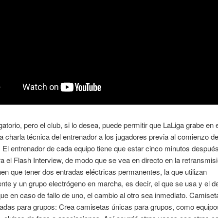
gatorio, pero el club, si lo desea, puede permitir que LaLiga grabe en e
la charla técnica del entrenador a los jugadores previa al comienzo de
 El entrenador de cada equipo tiene que estar cinco minutos después
ra el Flash Interview, de modo que se vea en directo en la retransmis
nen que tener dos entradas eléctricas permanentes, la que utilizan
nte y un grupo electrógeno en marcha, es decir, el que se usa y el d
e en caso de fallo de uno, el cambio al otro sea inmediato. Camiset
zadas para grupos: Crea camisetas únicas para grupos, como equipo