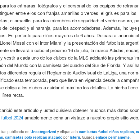
 para los cámaras, fotógrafos y el personal de los equipos de retrans
tinguen entre ellos con franjas amarillas o verdes; el gris es para los
tas; el amarillo, para los miembros de seguridad; el verde oscuro, pa
 del césped; y el naranja, para los acomodadores. Además, incluye 
os. Es perfecto para niños mayores de 6 años. De cara al anuncio ofi
 Lionel Messi con el Inter Miami y la presentación del futbolista argenti
ente se llevará a cabo el próximo 16 de julio, la marca Adidas, enca
 y vestir a cada uno de los clubes de la MLS adelantó las primeras 
n del Mundo con la camiseta del cuadro del Sur de Florida. Y así h
os diferentes regula el Reglamento Audiovisual de LaLiga, una norm
ificado esta temporada, pero que lleva en vigencia desde la campañ
ue obliga a los clubes a cuidar al máximo los detalles. La hierba tiene
 línea recta.
carició este artículo y usted quisiera obtener muchos más datos sob
futbol 2024
amablemente echa un vistazo a nuestro propio sitio web
a fue publicada en
Uncategorized
y etiquetada
camisetas futbol niños replicas
,
c
as
,
camisetas polo replicas atacado
por
istern
. Guarda
enlace permanente
.