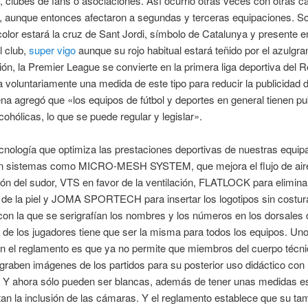
, clubes de fans o asociaciones. Así ocurrió otras veces con otras 
, aunque entonces afectaron a segundas y terceras equipaciones. So
olor estará la cruz de Sant Jordi, símbolo de Catalunya y presente e
l club,
super vigo
aunque su rojo habitual estará teñido por el azulgr
ión, la Premier League se convierte en la primera liga deportiva del 
 voluntariamente una medida de este tipo para reducir la publicidad d
 agregó que «los equipos de fútbol y deportes en general tienen pu
cohólicas, lo que se puede regular y legislar».
ecnología que optimiza las prestaciones deportivas de nuestras equip
n sistemas como MICRO-MESH SYSTEM, que mejora el flujo de aire
ión del sudor, VTS en favor de la ventilación, FLATLOCK para elimina
 de la piel y JOMA SPORTECH para insertar los logotipos sin costur
 con la que se serigrafían los nombres y los números en los dorsales 
de los jugadores tiene que ser la misma para todos los equipos. Uno
n el reglamento es que ya no permite que miembros del cuerpo técni
graben imágenes de los partidos para su posterior uso didáctico con 
. Y ahora sólo pueden ser blancas, además de tener unas medidas es
an la inclusión de las cámaras. Y el reglamento establece que su t