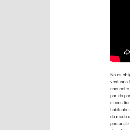
No es obli
vestuario 
encuentro.
partido pa
clubes tie
habitualme
de modo qu
personali