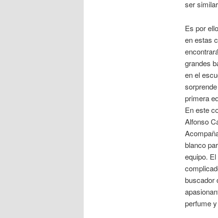
ser simila
Es por ell
en estas 
encontrará
grandes ba
en el escu
sorprende 
primera eq
En este co
Alfonso Ca
Acompañado
blanco par
equipo. El
complicado 
buscador 
apasionant
perfume y 