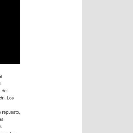
l
l
 del
ión. Los
e repuesto,
as
s