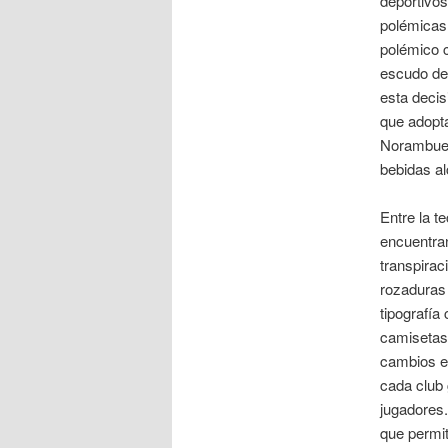
deportivos
polémicas
polémico c
escudo de
esta decis
que adopta
Norambuena
bebidas al
Entre la t
encuentra
transpirac
rozaduras
tipografía
camisetas 
cambios e
cada club 
jugadores
que permit