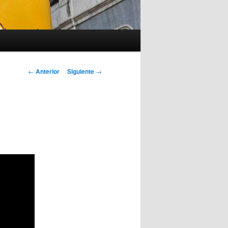
Navegación
←
Anterior
Siguiente
→
de
entradas