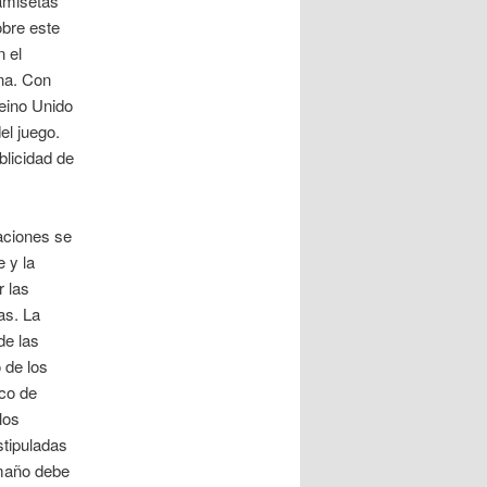
camisetas
bre este
n el
ana. Con
Reino Unido
el juego.
blicidad de
aciones se
 y la
r las
as. La
de las
 de los
co de
los
tipuladas
amaño debe