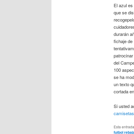
El azul es
que se dis
recogepelo
cuidadores
durarán añ
fichaje de
tentativam
patrocinar
del Campeó
100 aspect
se ha mod
un texto q
cortada en
Si usted a
camisetas 
Esta entrad
futbol rebaj