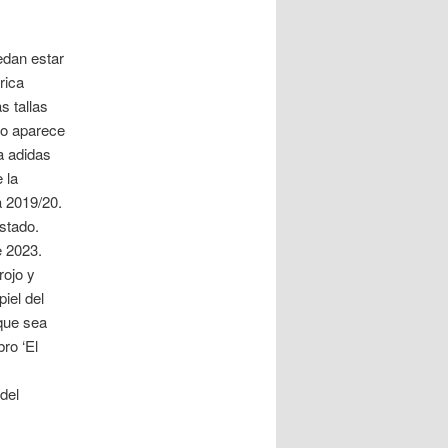
edan estar
rica
s tallas
do aparece
a adidas
 la
a 2019/20.
ostado.
e 2023.
rojo y
iel del
 que sea
bro ‘El
del