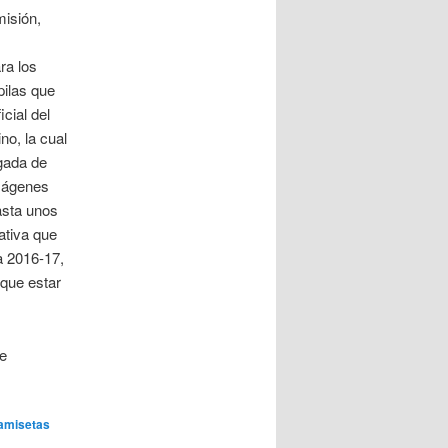
misión,
ra los
pilas que
cial del
no, la cual
rgada de
imágenes
asta unos
ativa que
a 2016-17,
 que estar
re
.
amisetas