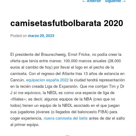
←
Anterior
Siguiente
→
de
entradas
camisetasfutbolbarata 2020
Posted on
marzo 29, 2023
El presidente del Braunschweig, Ernst Fricke, no podía creer la
oferta que tenía entre manos: 100.000 marcos anuales (28.000
euros al cambio de hoy) por llevar el logo en el pecho de la
camiseta. Con el regreso del Atlante tras 13 años de estancia en
Cancún,
equipacion españa 2022
la ciudad tendrá representación
en la recién creada Liga de Expansión. Que me corrijan Tim y Dr
J si me equivoco, la NBDL es como una especie de liga de
«filiales»; es decir, algunos equipos de la NBA (creo que no
todos) tienen un equipo de la NBDL asociado en el que juegan
sus jugadores jóvenes (o llegados del baloncesto FIBA) para
coger experiencia,
nueva camiseta del betis
antes de dar el salto
al primer equipo.