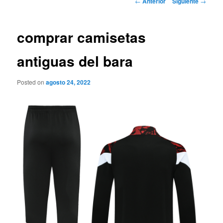
←
Anterior
Siguiente
→
de
entradas
comprar camisetas
antiguas del bara
Posted on
agosto 24, 2022