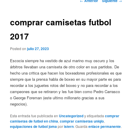
←
Anterior
Siguiente
→
de
entradas
comprar camisetas futbol
2017
Posted on
julio 27, 2023
Escocia siempre ha vestido de azul marino muy oscuro y los
árbitros llevaban una camiseta de otro color en sus partidos. De
hecho una critica que hacen los boxeadores profesionales es que
siempre que la prensa habla de boxeo en su mayor parte es para
recordar a los juguetes rotos del boxeo y no para recordar a los
campeones que se retiraron y les fue bien como Pedro Carrasco
o George Foreman (este ultimo millonario gracias a sus
negocios).
Esta entrada fue publicada en
Uncategorized
y etiquetada
comprar
camisetas de futbol en china
,
comprar camisetas uniqlo
,
equipaciones de futbol joma
por
istern
. Guarda
enlace permanente
.