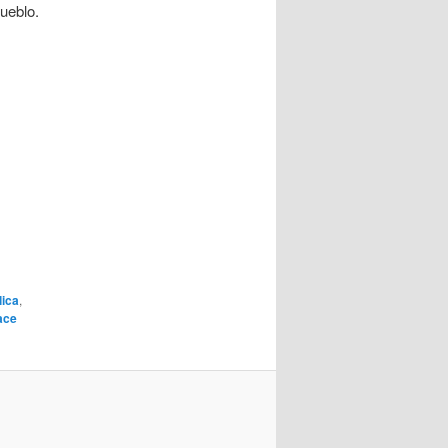
ueblo.
lica
,
ace