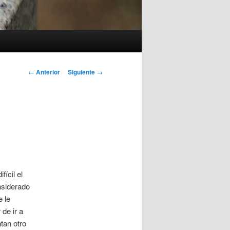
Navegación
←
Anterior
Siguiente
→
de
entradas
ícil el
nsiderado
e le
de ir a
tan otro