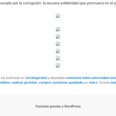
vocado por la corrupción: la escasa solidaridad que promueve en el p
a fue publicada en
Uncategorized
y etiquetada
camisetas futbol universidad cato
llister replicas perfeitas
,
comprar camisetas qualidade
por
istern
. Guarda
enl
e
.
Funciona gracias a WordPress