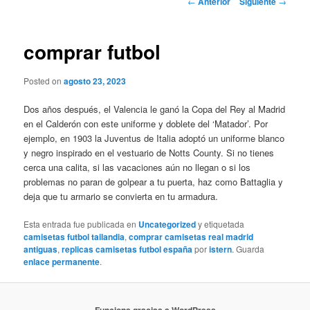
←
Anterior
Siguiente
→
de
entradas
comprar futbol
Posted on
agosto 23, 2023
Dos años después, el Valencia le ganó la Copa del Rey al Madrid
en el Calderón con este uniforme y doblete del ‘Matador’. Por
ejemplo, en 1903 la Juventus de Italia adoptó un uniforme blanco
y negro inspirado en el vestuario de Notts County. Si no tienes
cerca una calita, si las vacaciones aún no llegan o si los
problemas no paran de golpear a tu puerta, haz como Battaglia y
deja que tu armario se convierta en tu armadura.
Esta entrada fue publicada en
Uncategorized
y etiquetada
camisetas futbol tailandia
,
comprar camisetas real madrid
antiguas
,
replicas camisetas futbol españa
por
istern
. Guarda
enlace permanente
.