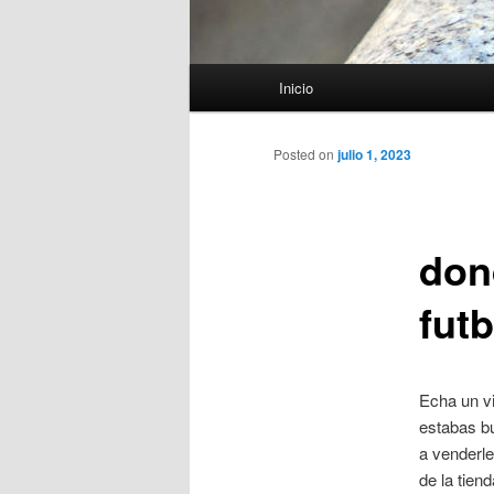
Menú
Inicio
principal
Posted on
julio 1, 2023
don
futb
Echa un vi
estabas b
a venderle
de la tien