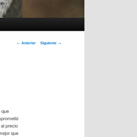
Navegación
←
Anterior
Siguiente
→
de
entradas
o que
mprometió
al precio
 mejor que