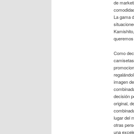
de marketi
comodidad 
La gama d
situacione
Kamishito
queremos 
Como decía
camisetas 
promociona
regalándol
imagen de 
combinadas
decisión p
original, 
combinada
lugar del 
otras per
una excele