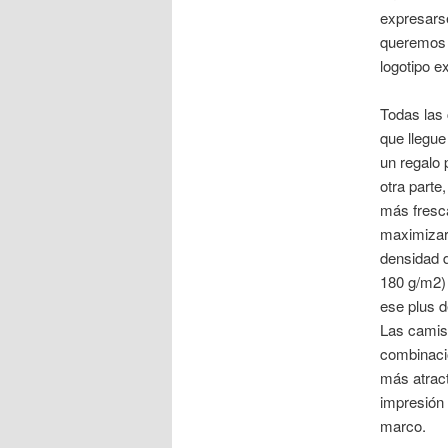
expresarse
queremos 
logotipo e
Todas las 
que llegue
un regalo 
otra parte
más fresc
maximizar 
densidad d
180 g/m2)
ese plus d
Las camise
combinaci
más atrac
impresión 
marco.