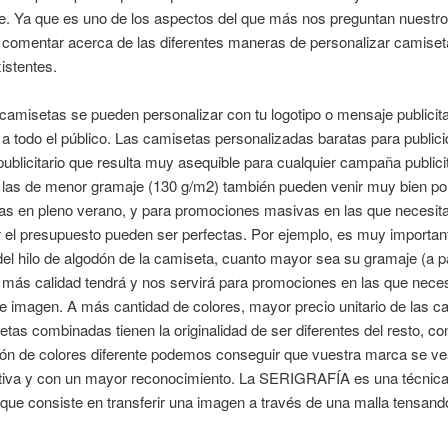
. Ya que es uno de los aspectos del que más nos preguntan nuestros
comentar acerca de las diferentes maneras de personalizar camiset
xistentes.
camisetas se pueden personalizar con tu logotipo o mensaje publicita
 a todo el público. Las camisetas personalizadas baratas para public
publicitario que resulta muy asequible para cualquier campaña publicit
, las de menor gramaje (130 g/m2) también pueden venir muy bien p
as en pleno verano, y para promociones masivas en las que necesi
el presupuesto pueden ser perfectas. Por ejemplo, es muy important
el hilo de algodón de la camiseta, cuanto mayor sea su gramaje (a pa
 más calidad tendrá y nos servirá para promociones en las que nece
e imagen. A más cantidad de colores, mayor precio unitario de las c
tas combinadas tienen la originalidad de ser diferentes del resto, co
ón de colores diferente podemos conseguir que vuestra marca se v
tiva y con un mayor reconocimiento. La SERIGRAFÍA es una técnica
que consiste en transferir una imagen a través de una malla tensand