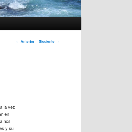
Navegación
←
Anterior
Siguiente
→
de
entradas
 a la vez
an en
ya nos
es y su