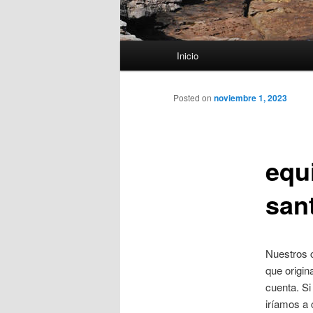
Menú
Inicio
principal
Posted on
noviembre 1, 2023
equ
san
Nuestros c
que origi
cuenta. Si
iríamos a 