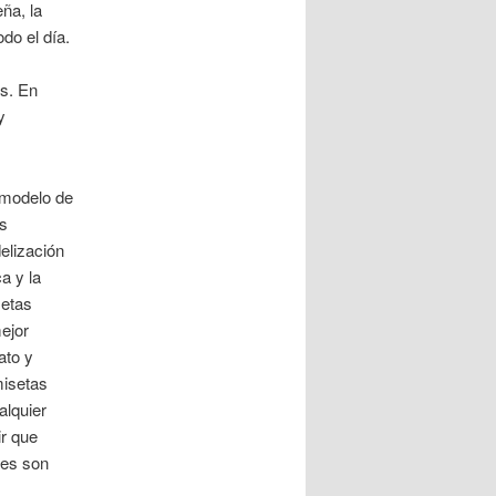
ña, la
do el día.
os. En
y
 modelo de
as
elización
a y la
setas
ejor
ato y
misetas
alquier
ir que
les son