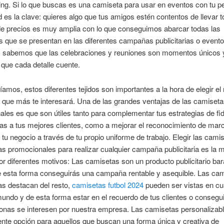
ng. Si lo que buscas es una camiseta para usar en eventos con tu pe
es la clave: quieres algo que tus amigos estén contentos de llevar to
e precios es muy amplia con lo que conseguimos abarcar todas las
s que se presentan en las diferentes campañas publicitarias o event
, sabemos que las celebraciones y reuniones son momentos únicos 
que cada detalle cuente.
mos, estos diferentes tejidos son importantes a la hora de elegir el
que más te interesará. Una de las grandes ventajas de las camiset
les es que son útiles tanto para complementar tus estrategias de fid
as a tus mejores clientes, como a mejorar el reconocimiento de marc
tu negocio a través de tu propio uniforme de trabajo. Elegir las cami
 promocionales para realizar cualquier campaña publicitaria es la m
or diferentes motivos: Las camisetas son un producto publicitario bar
de esta forma conseguirás una campaña rentable y asequible. Las ca
s destacan del resto,
camisetas futbol 2024
pueden ser vistas en cu
mundo y de esta forma estar en el recuerdo de tus clientes o consegu
sonas se interesen por nuestra empresa. Las camisetas personalizab
nte opción para aquellos que buscan una forma única y creativa de