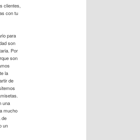
 clientes,
as con tu
rio para
idad son
aria. Por
orque son
tamos
e la
rtir de
sitemos
amisetas.
n una
ea mucho
 de
o un