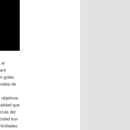
 el
iant
n goles.
nales de
 objetivos
calidad que
emás del
icidad son
tividades