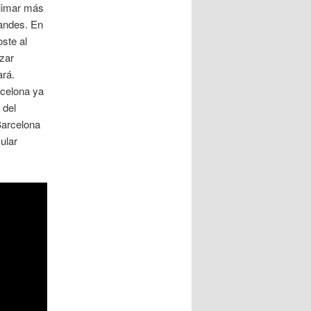
blimar más
andes. En
oste al
zar
ará.
rcelona ya
 del
Barcelona
ular