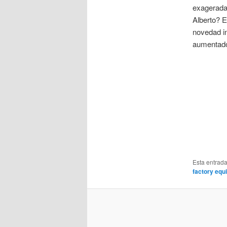
exagerada 
Alberto? E
novedad in
aumentado
Esta entrad
factory equ