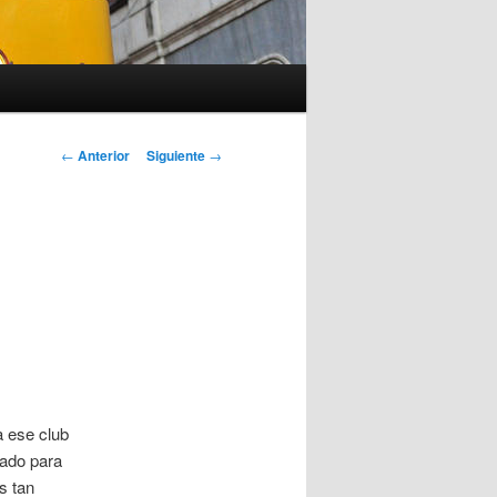
Navegación
←
Anterior
Siguiente
→
de
entradas
 ese club
rado para
s tan