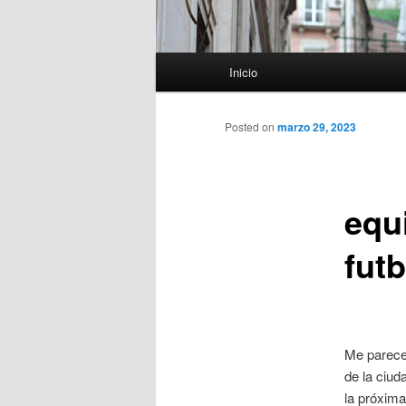
Menú
Inicio
principal
Posted on
marzo 29, 2023
equ
futb
Me parece
de la ciud
la próxim