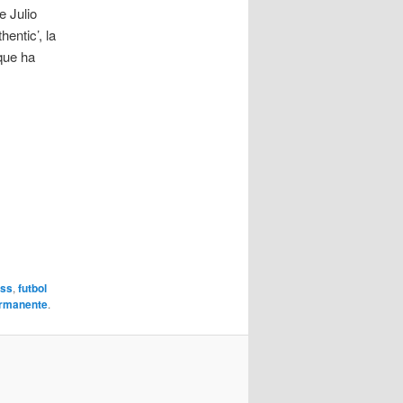
e Julio
entic’, la
que ha
ess
,
futbol
ermanente
.