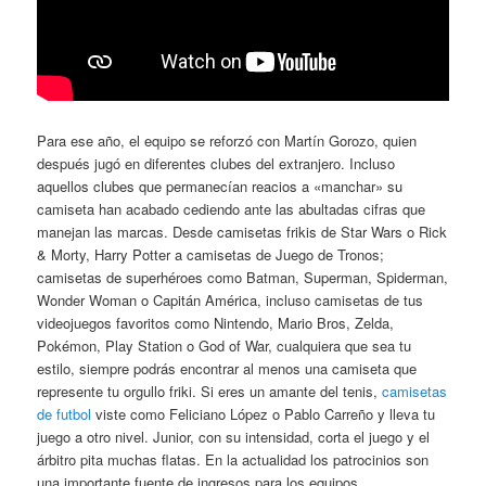
Para ese año, el equipo se reforzó con Martín Gorozo, quien
después jugó en diferentes clubes del extranjero. Incluso
aquellos clubes que permanecían reacios a «manchar» su
camiseta han acabado cediendo ante las abultadas cifras que
manejan las marcas. Desde camisetas frikis de Star Wars o Rick
& Morty, Harry Potter a camisetas de Juego de Tronos;
camisetas de superhéroes como Batman, Superman, Spiderman,
Wonder Woman o Capitán América, incluso camisetas de tus
videojuegos favoritos como Nintendo, Mario Bros, Zelda,
Pokémon, Play Station o God of War, cualquiera que sea tu
estilo, siempre podrás encontrar al menos una camiseta que
represente tu orgullo friki. Si eres un amante del tenis,
camisetas
de futbol
viste como Feliciano López o Pablo Carreño y lleva tu
juego a otro nivel. Junior, con su intensidad, corta el juego y el
árbitro pita muchas flatas. En la actualidad los patrocinios son
una importante fuente de ingresos para los equipos.