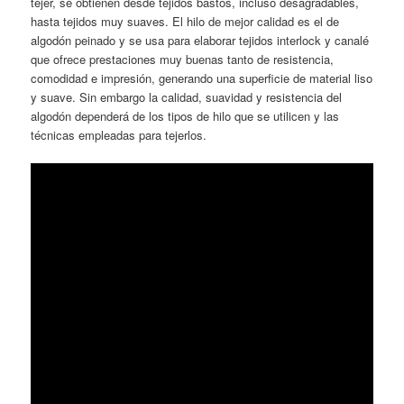
tejer, se obtienen desde tejidos bastos, incluso desagradables,
hasta tejidos muy suaves. El hilo de mejor calidad es el de
algodón peinado y se usa para elaborar tejidos interlock y canalé
que ofrece prestaciones muy buenas tanto de resistencia,
comodidad e impresión, generando una superficie de material liso
y suave. Sin embargo la calidad, suavidad y resistencia del
algodón dependerá de los tipos de hilo que se utilicen y las
técnicas empleadas para tejerlos.