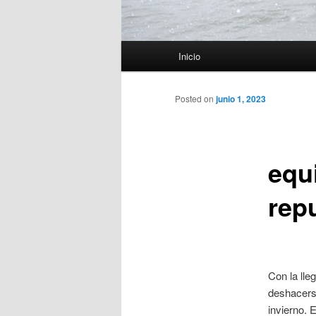
Menú
Inicio
principal
Posted on
junio 1, 2023
equ
rep
Con la lle
deshacerse
invierno. 