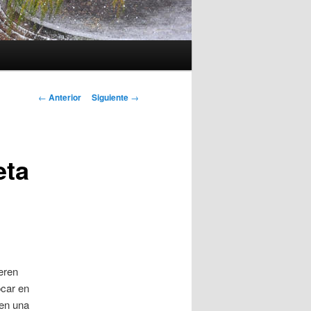
Navegación
←
Anterior
Siguiente
→
de
entradas
eta
eren
ocar en
 en una