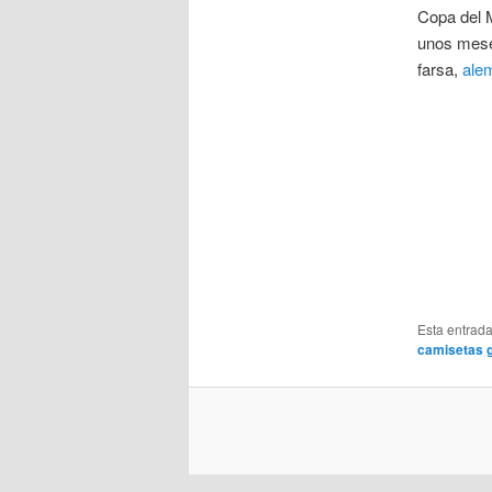
Copa del 
unos meses
farsa,
ale
Esta entrad
camisetas g