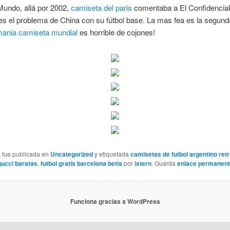
Mundo, allá por 2002,
camiseta del paris
comentaba a El Confidencia
 el problema de China con su fútbol base. La mas fea es la segund
mania camiseta mundial
es horrible de cojones!
a fue publicada en
Uncategorized
y etiquetada
camisetas de futbol argentino ret
ucci baratas
,
futbol gratis barcelona betis
por
istern
. Guarda
enlace permanen
Funciona gracias a WordPress