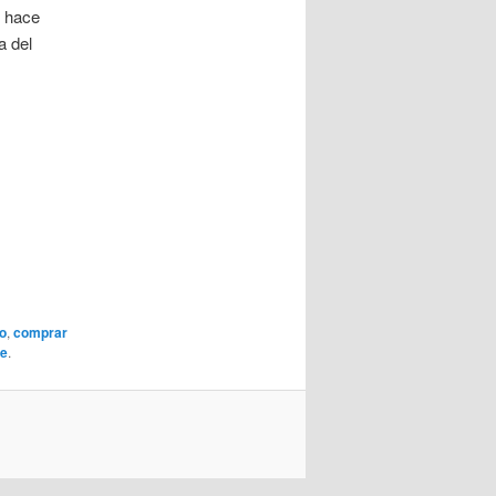
l hace
a del
ro
,
comprar
te
.