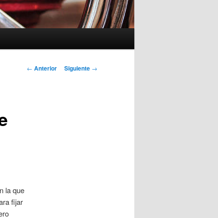
Navegación
←
Anterior
Siguiente
→
de
entradas
e
n la que
a fijar
ero