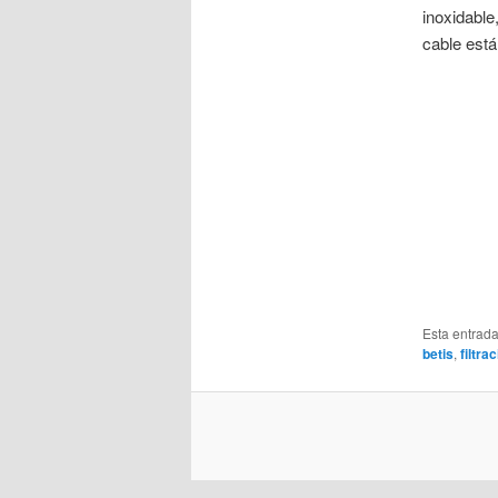
inoxidable
cable está
Esta entrad
betis
,
filtra