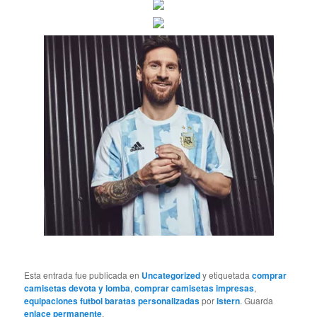
Esta entrada fue publicada en
Uncategorized
y etiquetada
comprar
camisetas devota y lomba
,
comprar camisetas impresas
,
equipaciones futbol baratas personalizadas
por
istern
. Guarda
enlace permanente
.