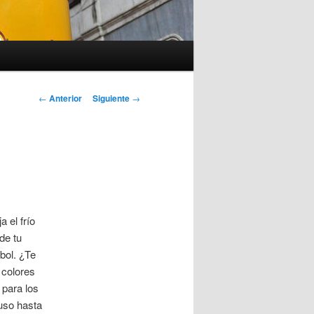
Navegación
←
Anterior
Siguiente
→
de
entradas
a el frío
de tu
bol. ¿Te
 colores
 para los
luso hasta