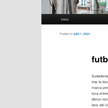
Menú
Inicio
principal
Posted on
julio 1, 2023
futb
Sudaderas d
tras la du
marca pref
toca entre
dieron ini
fans del U